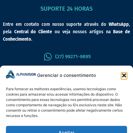
SUPORTE 24 HORAS
Entre em contato com nosso suporte através do
WhatsApp
,
pela
Central do Cliente
ou veja nossos artigos na
Base de
Conhecimento
.
(27) 99271-9895
CENTRAL DO CLIENTE
Gerenciar o consentimento
Para fornecer as melhores experiências, usamos tecnologias como
cookies para armazenar e/ou acessar informações do dispositivo. O
consentimento para essas tecnologias nos permitirá processar dados
como comportamento de navegação ou IDs exclusivos neste site. Não
consentir ou retirar o consentimento pode afetar negativamente certos
recursos e funções.
Aceitar
Política de Cookies