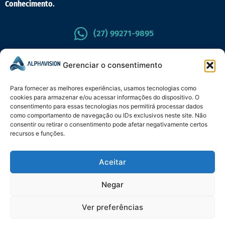
Conhecimento
.
(27) 99271-9895
CENTRAL DO CLIENTE
Gerenciar o consentimento
Para fornecer as melhores experiências, usamos tecnologias como
cookies para armazenar e/ou acessar informações do dispositivo. O
consentimento para essas tecnologias nos permitirá processar dados
como comportamento de navegação ou IDs exclusivos neste site. Não
consentir ou retirar o consentimento pode afetar negativamente certos
recursos e funções.
Aceitar
Política de Cookies
Política de Privacidade
Negar
Termos de Uso
Política de E-mails
Ver preferências
Termos de Migração