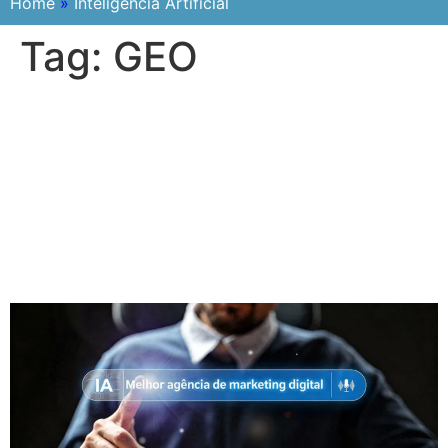
Home
»
Inteligência Artificial
Tag:
GEO
Como Fazer Sua Empresa
Aparecer no ChatGPT: O
Guia Completo para a Nova
Era das Buscas por
Inteligência Artificial