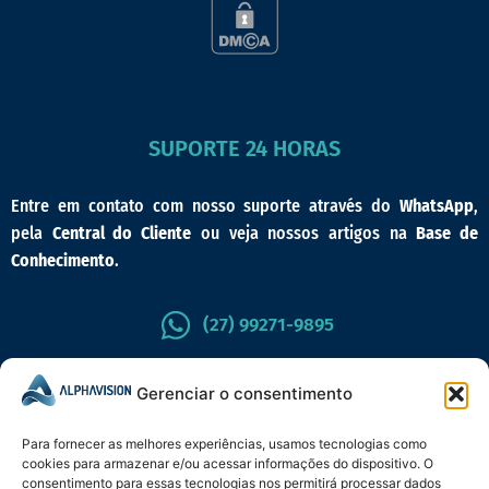
SUPORTE 24 HORAS
Entre em contato com nosso suporte através do
WhatsApp
,
pela
Central do Cliente
ou veja nossos artigos na
Base de
Conhecimento
.
(27) 99271-9895
CENTRAL DO CLIENTE
Gerenciar o consentimento
Para fornecer as melhores experiências, usamos tecnologias como
cookies para armazenar e/ou acessar informações do dispositivo. O
consentimento para essas tecnologias nos permitirá processar dados