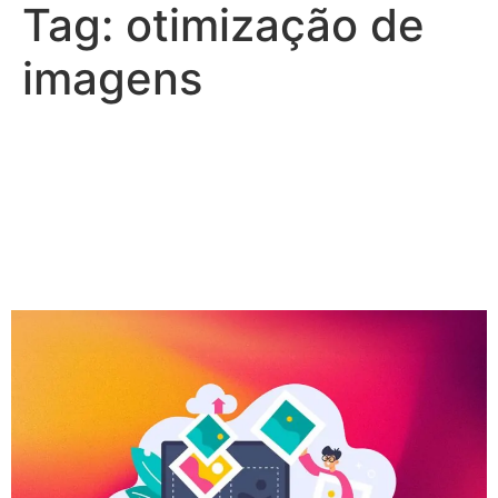
Tag:
otimização de
imagens
Conheça as nossas 20
dicas de SEO para Google
Imagens e aumente o
tráfego do seu blog