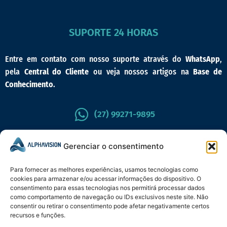
SUPORTE 24 HORAS
Entre em contato com nosso suporte através do
WhatsApp
,
pela
Central do Cliente
ou veja nossos artigos na
Base de
Conhecimento
.
(27) 99271-9895
CENTRAL DO CLIENTE
Gerenciar o consentimento
Para fornecer as melhores experiências, usamos tecnologias como
cookies para armazenar e/ou acessar informações do dispositivo. O
consentimento para essas tecnologias nos permitirá processar dados
como comportamento de navegação ou IDs exclusivos neste site. Não
consentir ou retirar o consentimento pode afetar negativamente certos
recursos e funções.