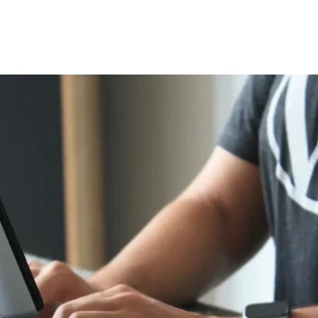
zação crítica para corrigir vu
do site