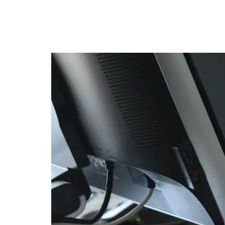
WordPress lança atuali
levar ao controle total 