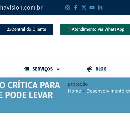
havision.com.br
Central do Cliente
Atendimento via WhatsApp
SERVIÇOS
BLOG
 CRÍTICA PARA
proteção
Home
»
Desenvolvimento de
E PODE LEVAR