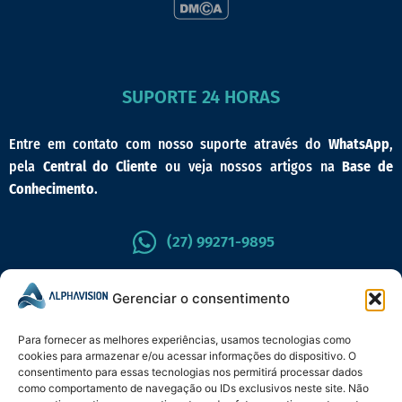
SUPORTE 24 HORAS
Entre em contato com nosso suporte através do
WhatsApp
,
pela
Central do Cliente
ou veja nossos artigos na
Base de
Conhecimento
.
(27) 99271-9895
CENTRAL DO CLIENTE
Gerenciar o consentimento
Para fornecer as melhores experiências, usamos tecnologias como
cookies para armazenar e/ou acessar informações do dispositivo. O
consentimento para essas tecnologias nos permitirá processar dados
como comportamento de navegação ou IDs exclusivos neste site. Não