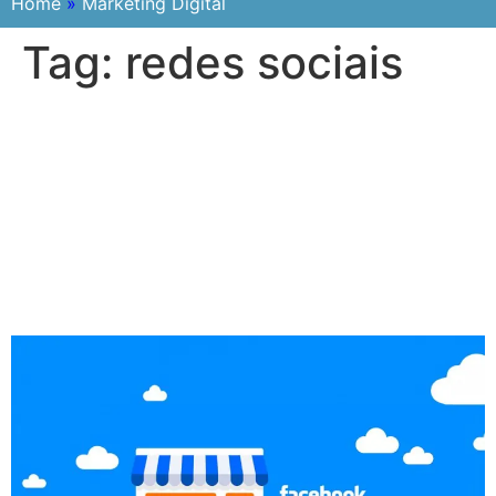
Home
»
Marketing Digital
Tag:
redes sociais
Lançamento do Business
Suite – gerenciamento
vinculado de páginas do
Facebook, Instagram e
Messenger